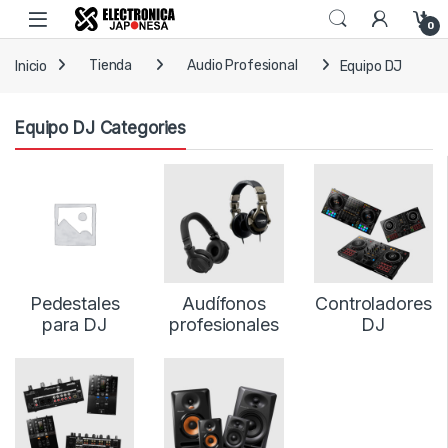
Skip to navigation
Skip to content
Open
0
Inicio
Tienda
Audio Profesional
Equipo DJ
Equipo DJ Categories
Pedestales
Audífonos
Controladores
para DJ
profesionales
DJ