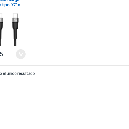
a tipo “C” a
“C” 100w 5A
rgom
95
 el único resultado