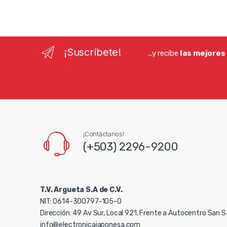
¡Suscríbete!
...y recibe
las mejores
¡Contáctanos!
(+503) 2296-9200
T.V. Argueta S.A de C.V.
NIT: 0614-300797-105-0
Dirección: 49 Av Sur, Local 921, Frente a Autocentro San 
info@electronicajaponesa.com