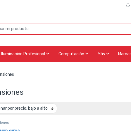
or:
Iluminación Profesional
Computación
Más
Marca
nsiones
nsiones
iones
sión carga