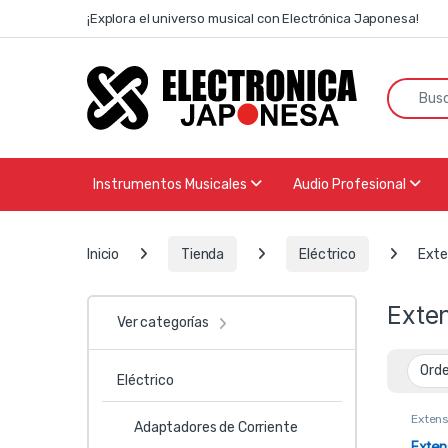
Skip to navigation
Skip to content
¡Explora el universo musical con Electrónica Japonesa!
Search f
Instrumentos Musicales
Audio Profesional
Inicio
Tienda
Eléctrico
Exte
Exte
Ver categorías
Eléctrico
Extens
Adaptadores de Corriente
Exten