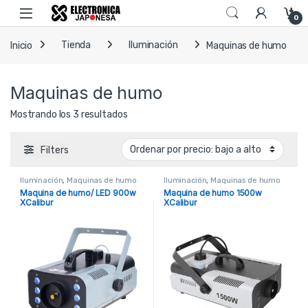
Skip to navigation
Skip to content
Open
0
Inicio
Tienda
Iluminación
Maquinas de humo
Maquinas de humo
Ordenado por precio: bajo a alto
Mostrando los 3 resultados
Filters
Iluminación
,
Maquinas de humo
Iluminación
,
Maquinas de humo
Maquina de humo/ LED 900w
Maquina de humo 1500w
XCalibur
XCalibur