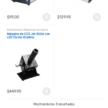
$
95.00
$
129.95
Iluminación
,
Maquinas de humo
Máquina de CO2 Jet 300w con
LED 12x3w XCalibur
$
449.95
Ordenado por precio: b
Mostrando los 3 resultados