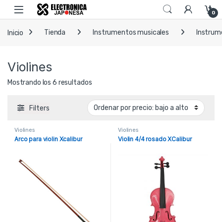
Skip to navigation
Skip to content
Open
0
Inicio
Tienda
Instrumentos musicales
Instrum
Violines
Ordenado por precio: bajo a alto
Mostrando los 6 resultados
Filters
Violines
Violines
Arco para violin Xcalibur
Violin 4/4 rosado XCalibur