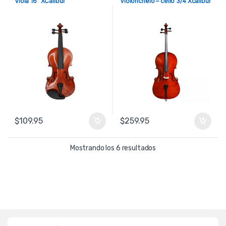
Viola 16″ XCalibur
Violonchelo – cello 3/4 Xcalibur
$
109.95
$
259.95
Ordenado por precio: b
Mostrando los 6 resultados