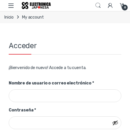
Skip to navigation
Skip to content
Open
0
Inicio
My account
Acceder
¡Bienvenido de nuevo! Accede a tu cuenta.
Obligatorio
Nombre de usuario o correo electrónico
*
Obligatorio
Contraseña
*