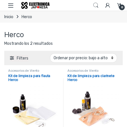
Skip to navigation
Skip to content
Open
0
Inicio
Herco
Herco
Ordenado por precio: bajo a alto
Mostrando los 2 resultados
Filters
Accesorios de Viento
Accesorios de Viento
Kit de limpieza para flauta
Kit de limpieza para clarinete
Herco
Herco