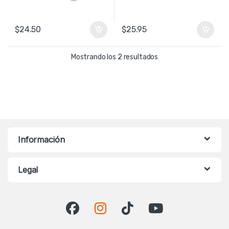
$
24.50
$
25.95
Ordenado por precio: b
Mostrando los 2 resultados
Información
Legal