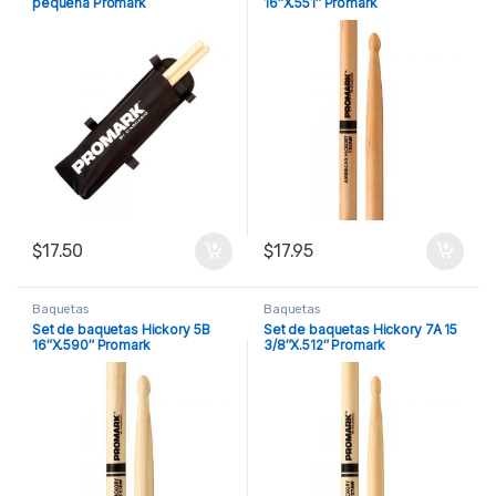
pequeña Promark
16″X.551″ Promark
$
17.50
$
17.95
Baquetas
Baquetas
Set de baquetas Hickory 5B
Set de baquetas Hickory 7A 15
16″X.590″ Promark
3/8″X.512″ Promark