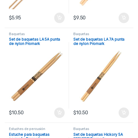
$
5.95
$
9.50
Baquetas
Baquetas
Set de baquetas LA 5A punta
Set de baquetas LA 7A punta
de nylon Promark
de nylon Promark
$
10.50
$
10.50
Estuches de percusión
Baquetas
Estuche para baquetas
Set de baquetas Hickory 5A