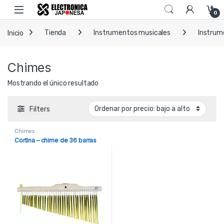
Skip to navigation
Skip to content
Open
0
Inicio
Tienda
Instrumentos musicales
Instrum
Chimes
Mostrando el único resultado
Filters
Chimes
Cortina – chime de 36 barras