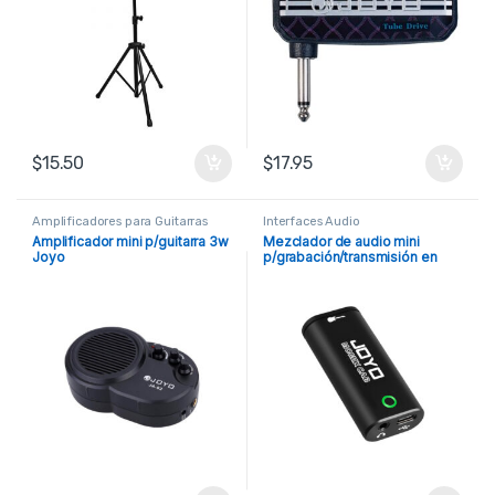
$
15.50
$
17.95
Amplificadores para Guitarras
Interfaces Audio
Amplificador mini p/guitarra 3w
Mezclador de audio mini
Joyo
p/grabación/transmisión en
vivo Joyo