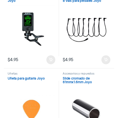
Joyo
8 vías para pedales Joyo
$
4.95
$
4.95
Uñetas
Accesorios y repuestos
Uñeta para guitarra Joyo
Slide cromado de
61mmx1.6mm Joyo