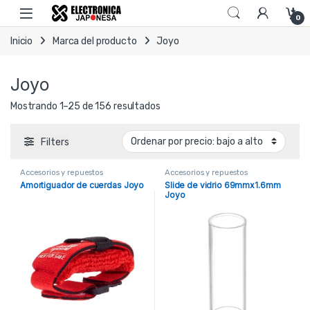
Skip to navigation
Skip to content
Open
0
Inicio
Marca del producto
Joyo
Joyo
Ordenado por precio: bajo a alto
Mostrando 1–25 de 156 resultados
Filters
Accesorios y repuestos
Accesorios y repuestos
Amortiguador de cuerdas Joyo
Slide de vidrio 69mmx1.6mm
Joyo