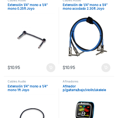
Cables Audio
Cables Audio
Extensión 1/4″ mono a 1/4″
Extensión de 1/4″ mono a 1/4″
mono 0.25ft Joyo
mono acodado 2.30ft Joyo
$
10.95
$
10.95
Cables Audio
Afinadores
Extensión 1/4″ mono a 1/4″
Afinador
mono 1ft Joyo
p/guitarra/bajo/violín/ukelele
con metrónomo Joyo