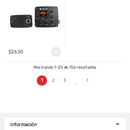
$
26.50
Ordenado por preci
Mostrando 1–25 de 156 resultados
1
2
3
7
…
Información