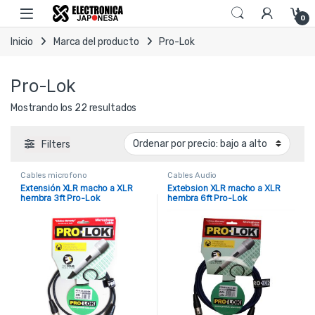
Skip to navigation
Skip to content
Open
0
Inicio
Marca del producto
Pro-Lok
Pro-Lok
Ordenado por precio: bajo a alto
Mostrando los 22 resultados
Filters
Cables microfono
Cables Audio
Extensión XLR macho a XLR
Extebsion XLR macho a XLR
hembra 3ft Pro-Lok
hembra 6ft Pro-Lok