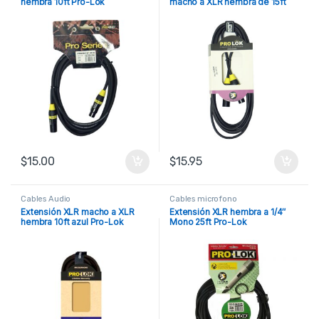
hembra 10ft Pro-Lok
macho a XLR hembra de 15ft
Pro-Lok
$
15.00
$
15.95
Cables Audio
Cables microfono
Extensión XLR macho a XLR
Extensión XLR hembra a 1/4″
hembra 10ft azul Pro-Lok
Mono 25ft Pro-Lok