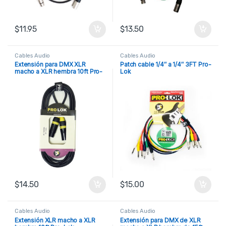
$
11.95
$
13.50
Cables Audio
Cables Audio
Extensión para DMX XLR
Patch cable 1/4″ a 1/4″ 3FT Pro-
macho a XLR hembra 10ft Pro-
Lok
lok
$
14.50
$
15.00
Cables Audio
Cables Audio
Extensión XLR macho a XLR
Extensión para DMX de XLR