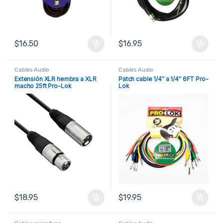
$
16.50
$
16.95
Cables Audio
Cables Audio
Extensión XLR hembra a XLR
Patch cable 1/4″ a 1/4″ 6FT Pro-
macho 25ft Pro-Lok
Lok
$
18.95
$
19.95