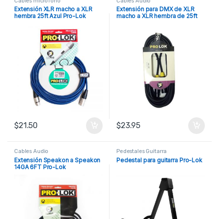
Cables microfono
Cables Audio
Extensión XLR macho a XLR
Extensión para DMX de XLR
hembra 25ft Azul Pro-Lok
macho a XLR hembra de 25ft
Pro-Lok
$
21.50
$
23.95
Cables Audio
Pedestales Guitarra
Extensión Speakon a Speakon
Pedestal para guitarra Pro-Lok
14GA 6FT Pro-Lok