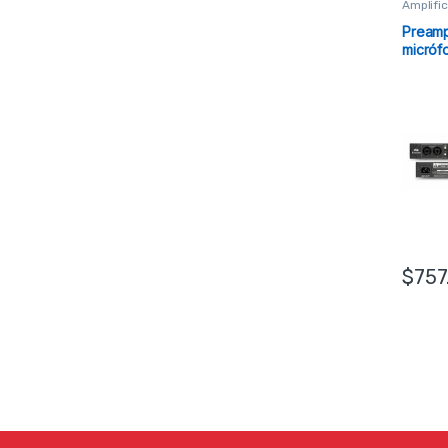
Amplifi
Preamp
micróf
$
757