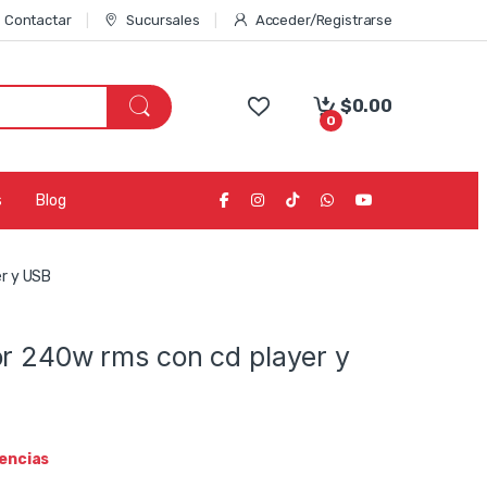
Contactar
Sucursales
Acceder/Registrarse
$
0.00
0
s
Blog
er y USB
or 240w rms con cd player y
tencias