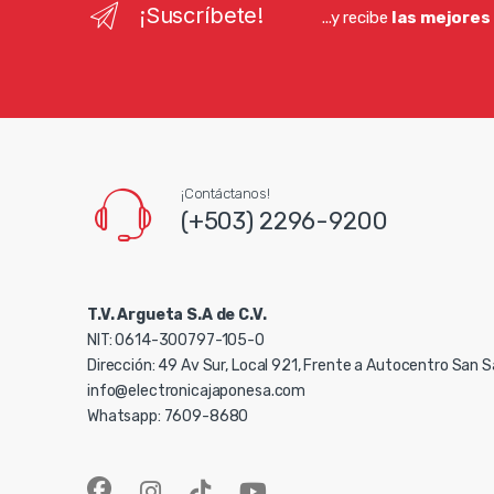
¡Suscríbete!
...y recibe
las mejores
¡Contáctanos!
(+503) 2296-9200
T.V. Argueta S.A de C.V.
NIT: 0614-300797-105-0
Dirección: 49 Av Sur, Local 921, Frente a Autocentro San 
info@electronicajaponesa.com
Whatsapp: 7609-8680