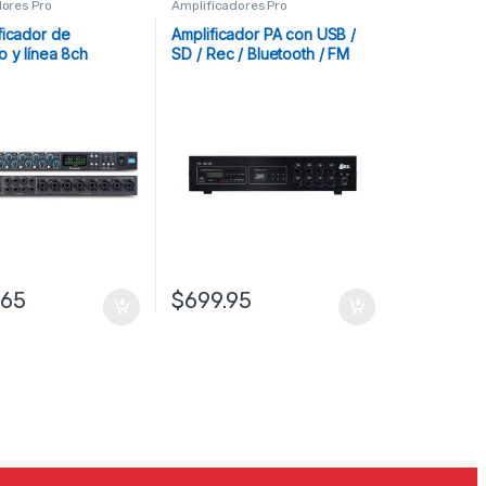
dores Pro
Amplificadores Pro
ficador de
Amplificador PA con USB /
o y línea 8ch
SD / Rec / Bluetooth / FM
.65
$
699.95