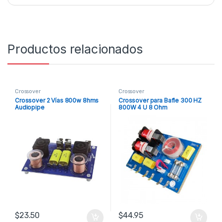
Productos relacionados
Crossover
Crossover
Crossover 2 Vías 800w 8hms
Crossover para Bafle 300 HZ
Audiopipe
800W 4 U 8 Ohm
$
23.50
$
44.95