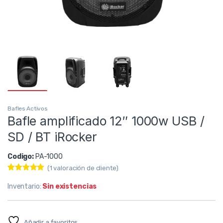
Bafles Activos
Bafle amplificado 12″ 1000w USB /
SD / BT iRocker
Codigo:
PA-1000
(
1
valoración de cliente)
Valorado con
1
5.00
de 5
Inventario:
Sin existencias
en base a
valoración
de un cliente
Añadir a favoritos