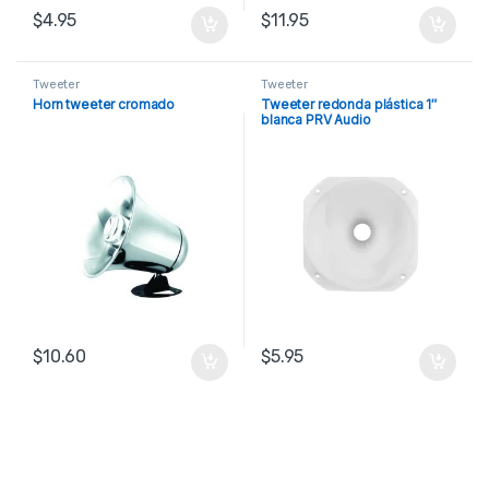
$
4.95
$
11.95
Tweeter
Tweeter
Horn tweeter cromado
Tweeter redonda plástica 1″
blanca PRV Audio
$
10.60
$
5.95