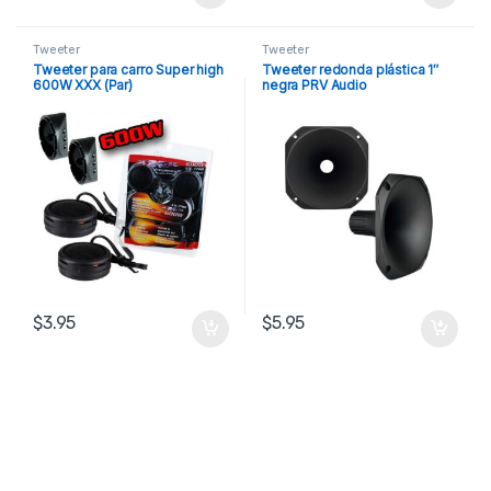
Tweeter
Tweeter
Tweeter para carro Super high
Tweeter redonda plástica 1″
600W XXX (Par)
negra PRV Audio
$
3.95
$
5.95