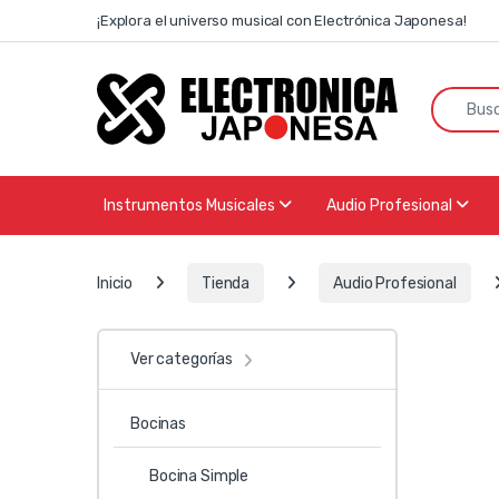
Skip to navigation
Skip to content
¡Explora el universo musical con Electrónica Japonesa!
Search f
Instrumentos Musicales
Audio Profesional
Inicio
Tienda
Audio Profesional
Ver categorías
Bocinas
Bocina Simple