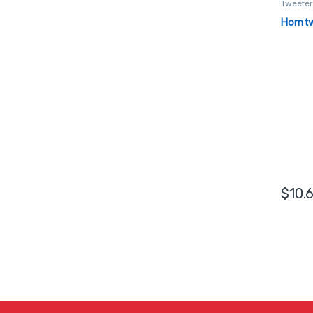
Tweete
Horn t
$
10.