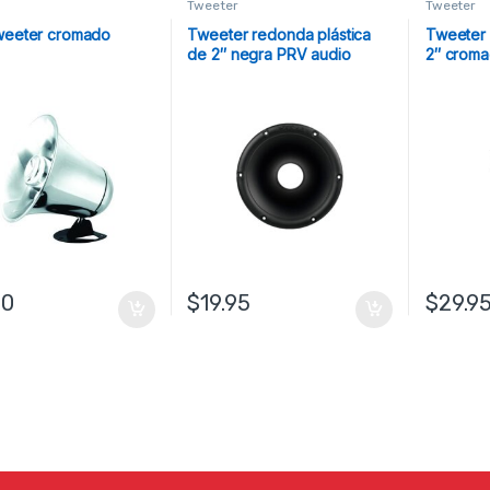
r
Tweeter
Tweeter
weeter cromado
Tweeter redonda plástica
Tweeter 
de 2″ negra PRV audio
2″ croma
60
$
19.95
$
29.9