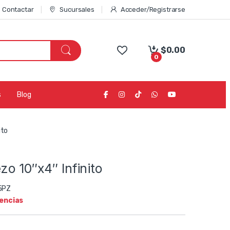
Contactar
Sucursales
Acceder/Registrarse
$
0.00
0
s
Blog
ito
zo 10″x4″ Infinito
5PZ
tencias