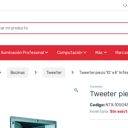
or:
Iluminación Profesional
Computación
Más
Marca
Bocinas
Tweeter
Tweeter piezo 10″x4″ Infin
Tweeter
Tweeter pie
Codigo:
NTX-10504
Inventario:
Sin exis