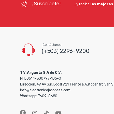
¡Suscríbete!
...y recibe
las mejores
¡Contáctanos!
(+503) 2296-9200
T.V. Argueta S.A de C.V.
NIT: 0614-300797-105-0
Dirección: 49 Av Sur, Local 921, Frente a Autocentro San 
info@electronicajaponesa.com
Whatsapp: 7609-8680