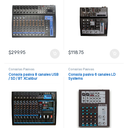
$
299.95
$
118.75
Consolas Pasivas
Consolas Pasivas
Consola pasiva 8 canales USB
Consola pasiva 6 canales LD
/ SD / BT XCalibur
Systems