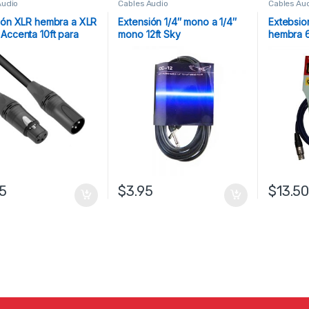
Audio
Cables Audio
Cables Au
ión XLR hembra a XLR
Extensión 1/4″ mono a 1/4″
Extebsio
Accenta 10ft para
mono 12ft Sky
hembra 6
95
$
3.95
$
13.5