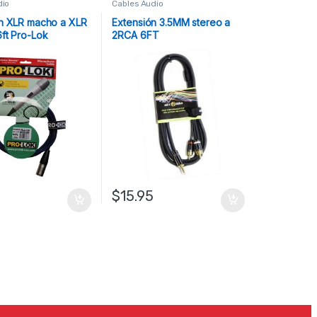
dio
Cables Audio
n XLR macho a XLR
Extensión 3.5MM stereo a
ft Pro-Lok
2RCA 6FT
0
$
15.95