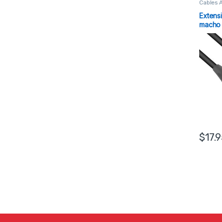
Cables 
Extens
macho 
DMX
$
17.