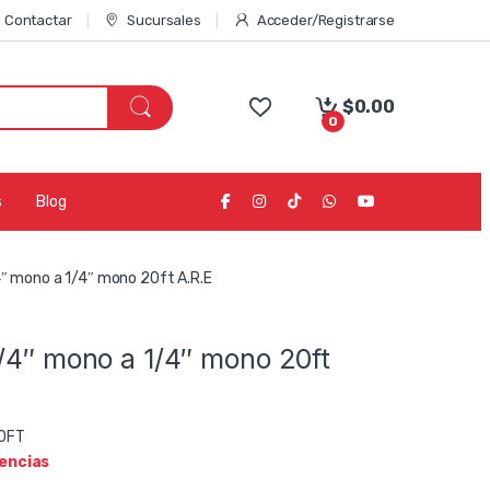
Contactar
Sucursales
Acceder/Registrarse
$
0.00
0
s
Blog
4″ mono a 1/4″ mono 20ft A.R.E
/4″ mono a 1/4″ mono 20ft
0FT
tencias