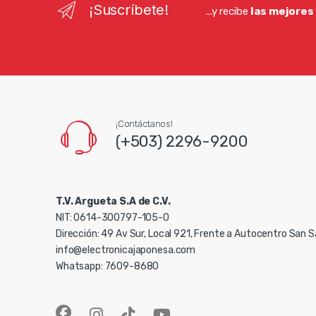
¡Suscríbete!
...y recibe
las mejores
¡Contáctanos!
(+503) 2296-9200
T.V. Argueta S.A de C.V.
NIT: 0614-300797-105-0
Dirección: 49 Av Sur, Local 921, Frente a Autocentro San 
info@electronicajaponesa.com
Whatsapp: 7609-8680