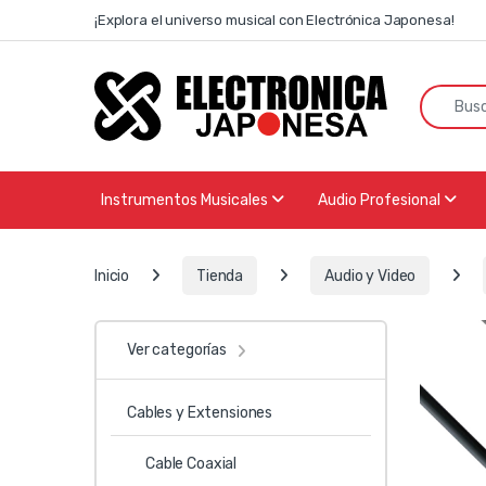
Skip to navigation
Skip to content
¡Explora el universo musical con Electrónica Japonesa!
Search f
Instrumentos Musicales
Audio Profesional
Inicio
Tienda
Audio y Video
Ver categorías
Cables y Extensiones
Cable Coaxial