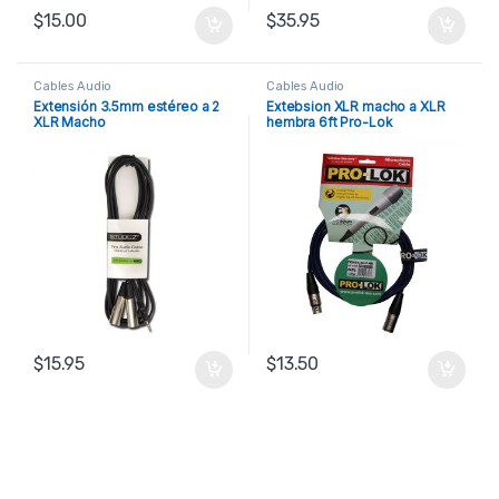
$
15.00
$
35.95
Cables Audio
Cables Audio
Extensión 3.5mm estéreo a 2
Extebsion XLR macho a XLR
XLR Macho
hembra 6ft Pro-Lok
$
15.95
$
13.50