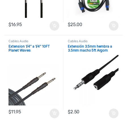
$
16.95
$
25.00
Cables Audio
Cables Audio
Extension 1/4″ a 1/4″ 10FT
Extensión 3.5mm hembra a
Planet Waves
3.5mm macho 5ft Argom
$
11.95
$
2.50