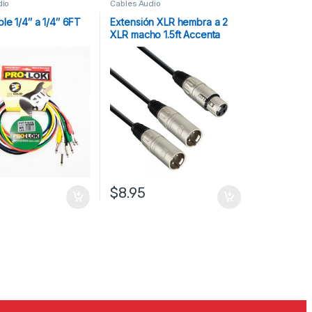
dio
Cables Audio
le 1/4″ a 1/4″ 6FT
Extensión XLR hembra a 2
XLR macho 1.5ft Accenta
$
8.95