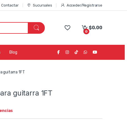
Contactar
Sucursales
Acceder/Registrarse
$
0.00
0
s
Blog
a guitarra 1FT
ara guitarra 1FT
tencias