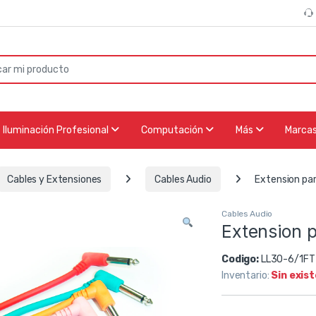
or:
Iluminación Profesional
Computación
Más
Marca
Cables y Extensiones
Cables Audio
Extension par
Cables Audio
Extension p
Codigo:
LL30-6/1FT
Inventario:
Sin exis