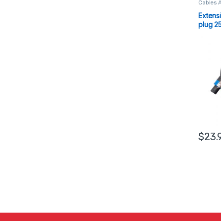
Cables 
Extens
plug 25
$
23.