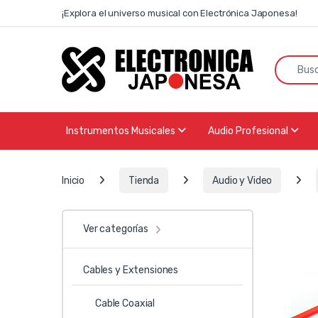
Skip to navigation
Skip to content
¡Explora el universo musical con Electrónica Japonesa!
Search f
Instrumentos Musicales
Audio Profesional
Inicio
Tienda
Audio y Video
Ver categorías
Cables y Extensiones
Cable Coaxial