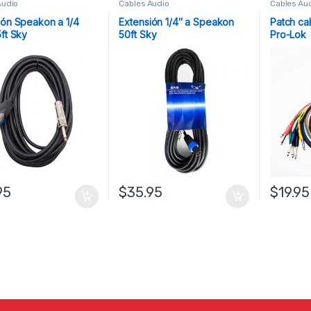
Audio
Cables Audio
Cables Au
ión Speakon a 1/4
Extensión 1/4″ a Speakon
Patch cab
ft Sky
50ft Sky
Pro-Lok
95
$
35.95
$
19.95