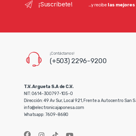
¡Suscríbete!
...y recibe
las mejores
¡Contáctanos!
(+503) 2296-9200
T.V. Argueta S.A de C.V.
NIT: 0614-300797-105-0
Dirección: 49 Av Sur, Local 921, Frente a Autocentro San 
info@electronicajaponesa.com
Whatsapp: 7609-8680