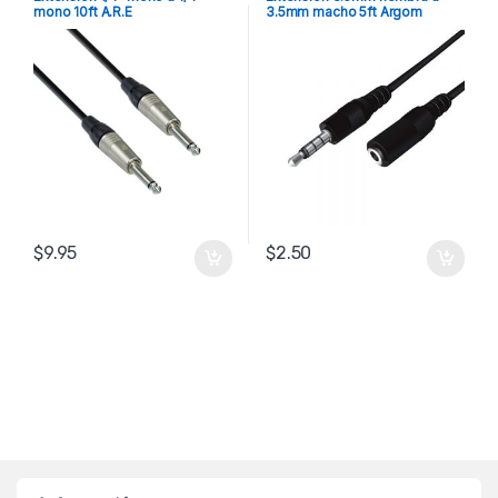
mono 10ft A.R.E
3.5mm macho 5ft Argom
$
9.95
$
2.50