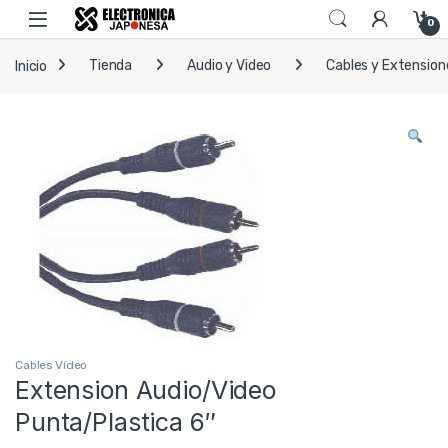
Skip to navigation
Skip to content
Open
0
Inicio
Tienda
Audio y Video
Cables y Extension
Cables Vídeo
Extension Audio/Video
Punta/Plastica 6″