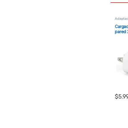
Adaptad
Cargad
pared 
$
5.9