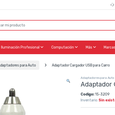
or:
Iluminación Profesional
Computación
Más
Marca
daptadores para Auto
Adaptador Cargador USB para Carro
Adaptadores para Auto
Adaptador 
Codigo:
15-3209
Inventario:
Sin exis