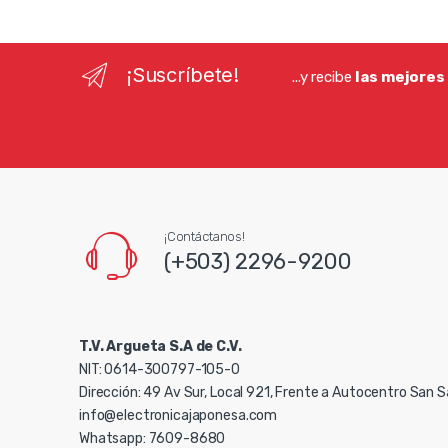
¡Suscríbete!
...y recibe
las mejores
¡Contáctanos!
(+503) 2296-9200
T.V. Argueta S.A de C.V.
NIT: 0614-300797-105-0
Dirección: 49 Av Sur, Local 921, Frente a Autocentro San 
info@electronicajaponesa.com
Whatsapp: 7609-8680