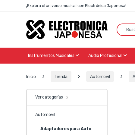
Skip to navigation
Skip to content
¡Explora el universo musical con Electrónica Japonesa!
Search f
Instrumentos Musicales
Audio Profesional
Inicio
Tienda
Automóvil
A
Ver categorías
Automóvil
Adaptadores para Auto