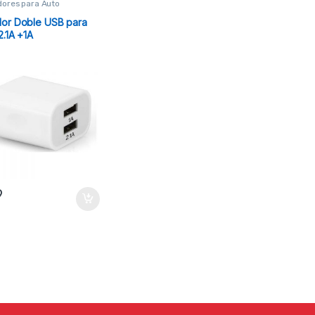
ores para Auto
or Doble USB para
2.1A +1A
9