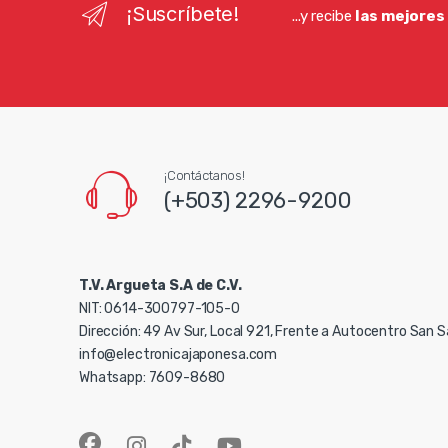
¡Suscríbete!
...y recibe
las mejores
¡Contáctanos!
(+503) 2296-9200
T.V. Argueta S.A de C.V.
NIT: 0614-300797-105-0
Dirección: 49 Av Sur, Local 921, Frente a Autocentro San 
info@electronicajaponesa.com
Whatsapp: 7609-8680