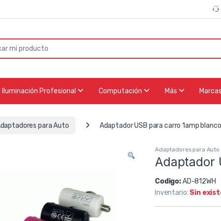
or:
Iluminación Profesional
Computación
Más
Marca
daptadores para Auto
Adaptador USB para carro 1amp blanc
Adaptadores para Auto
Adaptador 
Codigo:
AD-812WH
Inventario:
Sin exis