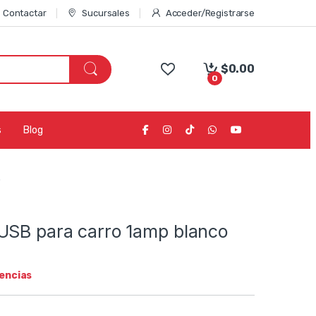
Contactar
Sucursales
Acceder/Registrarse
$
0.00
0
s
Blog
o
USB para carro 1amp blanco
tencias