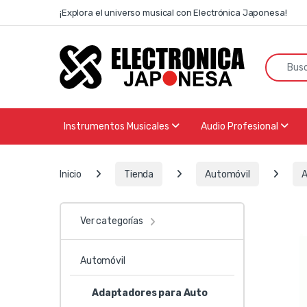
Skip to navigation
Skip to content
¡Explora el universo musical con Electrónica Japonesa!
Search f
Instrumentos Musicales
Audio Profesional
Inicio
Tienda
Automóvil
A
Ver categorías
Automóvil
Adaptadores para Auto