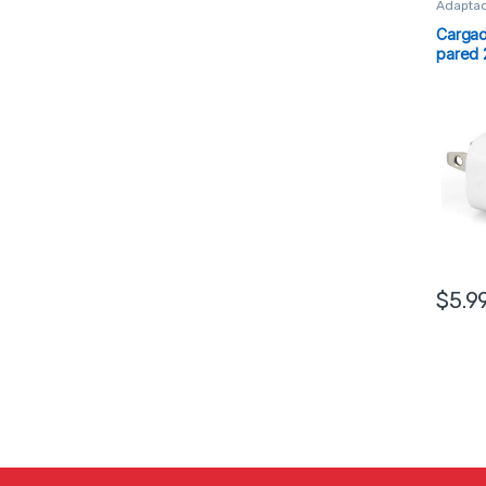
Adaptad
Cargad
pared 
$
5.9