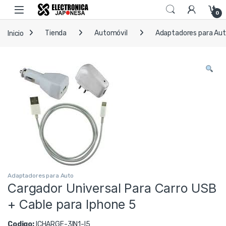
Skip to navigation
Skip to content
Open
0
Inicio
Tienda
Automóvil
Adaptadores para Au
Adaptadores para Auto
Cargador Universal Para Carro USB
+ Cable para Iphone 5
Codigo:
ICHARGE-3IN1-I5