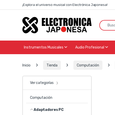
Skip to navigation
Skip to content
¡Explora el universo musical con Electrónica Japonesa!
Search f
Instrumentos Musicales
Audio Profesional
Inicio
Tienda
Computación
Ver categorías
Computación
Adaptadores PC