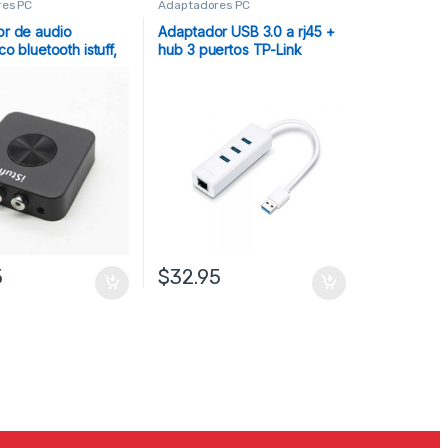
es PC
Adaptadores PC
r de audio
Adaptador USB 3.0 a rj45 +
co bluetooth istuff,
hub 3 puertos TP-Link
r y receptor 2 en 1
5
$
32.95