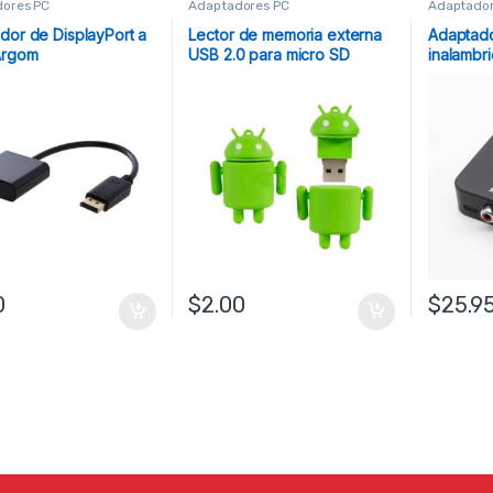
ores PC
Adaptadores PC
Adaptador
dor de DisplayPort a
Lector de memoria externa
Adaptado
Argom
USB 2.0 para micro SD
inalambri
transmiso
0
$
2.00
$
25.9