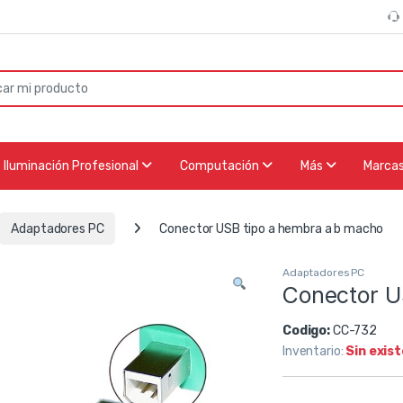
or:
Iluminación Profesional
Computación
Más
Marca
Adaptadores PC
Conector USB tipo a hembra a b macho
Adaptadores PC
Conector U
Codigo:
CC-732
Inventario:
Sin exis