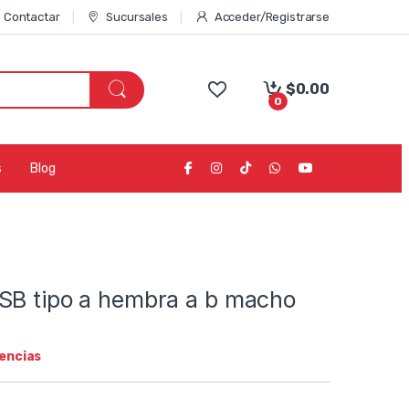
Contactar
Sucursales
Acceder/Registrarse
$
0.00
0
s
Blog
SB tipo a hembra a b macho
tencias