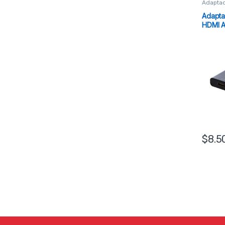
Adaptad
Adapta
HDMI 
$
8.5