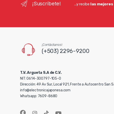
¡Suscríbete!
...y recibe
las mejores
¡Contáctanos!
(+503) 2296-9200
T.V. Argueta S.A de C.V.
NIT: 0614-300797-105-0
Dirección: 49 Av Sur, Local 921, Frente a Autocentro San 
info@electronicajaponesa.com
Whatsapp: 7609-8680