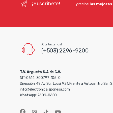
¡Suscríbete!
...y recibe
las mejores
¡Contáctanos!
(+503) 2296-9200
T.V. Argueta S.A de C.V.
NIT: 0614-300797-105-0
Dirección: 49 Av Sur, Local 921, Frente a Autocentro San 
info@electronicajaponesa.com
Whatsapp: 7609-8680