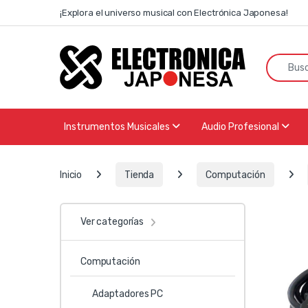
Skip to navigation
Skip to content
¡Explora el universo musical con Electrónica Japonesa!
Search f
Instrumentos Musicales
Audio Profesional
Inicio
Tienda
Computación
Ver categorías
Computación
Adaptadores PC