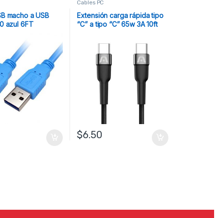
Cables PC
SB macho a USB
Extensión carga rápida tipo
0 azul 6FT
“C” a tipo “C” 65w 3A 10ft
Argom
$
6.50