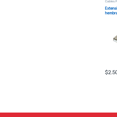
Cables 
Extens
hembra
$
2.5