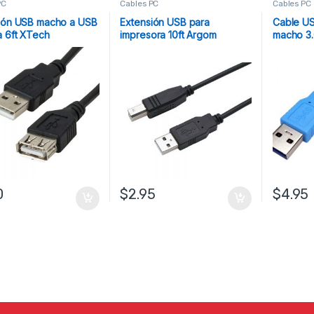
PC
Cables PC
Cables PC
ión USB macho a USB
Extensión USB para
Cable U
 6ft XTech
impresora 10ft Argom
macho 3.
0
$
2.95
$
4.95