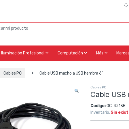
or:
Iluminación Profesional
Computación
Más
Marca
Cables PC
Cable USB macho a USB hembra 6”
Cables PC
Cable USB 
Codigo:
OC-4213B
Inventario:
Sin exis