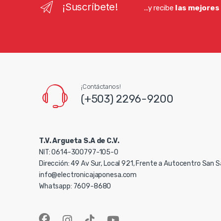
¡Suscríbete!
...y recibe
las mejores
¡Contáctanos!
(+503) 2296-9200
T.V. Argueta S.A de C.V.
NIT: 0614-300797-105-0
Dirección: 49 Av Sur, Local 921, Frente a Autocentro San 
info@electronicajaponesa.com
Whatsapp: 7609-8680