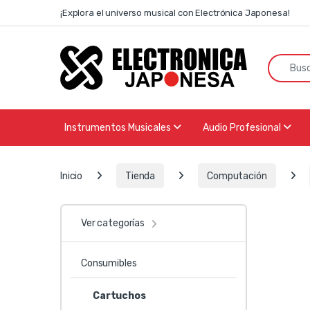
Skip to navigation
Skip to content
¡Explora el universo musical con Electrónica Japonesa!
Search f
Instrumentos Musicales
Audio Profesional
Inicio
Tienda
Computación
Ver categorías
Consumibles
Cartuchos