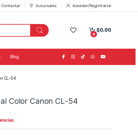
Contactar
Sucursales
Acceder/Registrarse
$
0.00
0
s
Blog
non CL-54
nal Color Canon CL-54
tencias