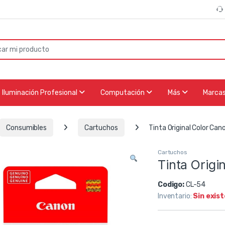
or:
Iluminación Profesional
Computación
Más
Marca
Consumibles
Cartuchos
Tinta Original Color Ca
Cartuchos
Tinta Origi
Codigo:
CL-54
Inventario:
Sin exis