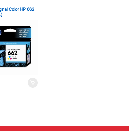
ginal Color HP 662
L)
5