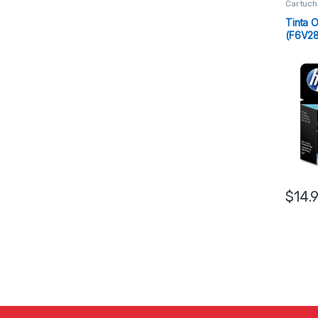
Cartuch
Tinta O
(F6V2
$
14.