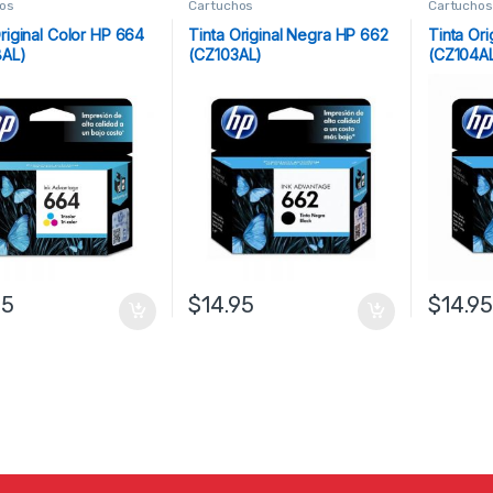
os
Cartuchos
Cartuchos
riginal Color HP 664
Tinta Original Negra HP 662
Tinta Ori
8AL)
(CZ103AL)
(CZ104A
95
$
14.95
$
14.9