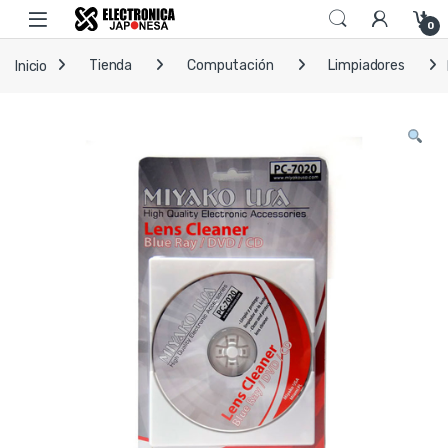
Skip to navigation
Skip to content
Open
0
Inicio
Tienda
Computación
Limpiadores