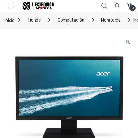
Skip to navigation
Skip to content
Open
0
Inicio
Tienda
Computación
Monitores
Mo