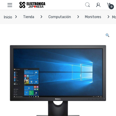
Skip to navigation
Skip to content
Open
0
Inicio
Tienda
Computación
Monitores
Mo