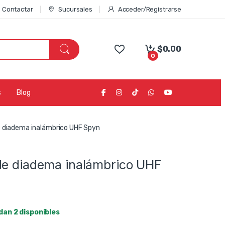
Contactar
Sucursales
Acceder/Registrarse
$
0.00
0
s
Blog
e diadema inalámbrico UHF Spyn
de diadema inalámbrico UHF
dan 2 disponibles