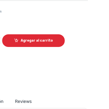
os
ema inalámbrico UHF Spyn quantity
Agregar al carrito
ón
Reviews