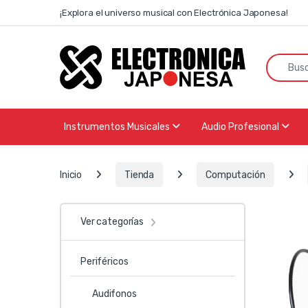
Skip to navigation
Skip to content
¡Explora el universo musical con Electrónica Japonesa!
Search f
Instrumentos Musicales
Audio Profesional
Inicio
Tienda
Computación
Ver categorías
Periféricos
Audifonos