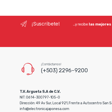
¡Suscríbete!
...y recibe
las mejores
¡Contáctanos!
(+503) 2296-9200
T.V. Argueta S.A de C.V.
NIT: 0614-300797-105-0
Dirección: 49 Av Sur, Local 921, Frente a Autocentro San 
info@electronicajaponesa.com