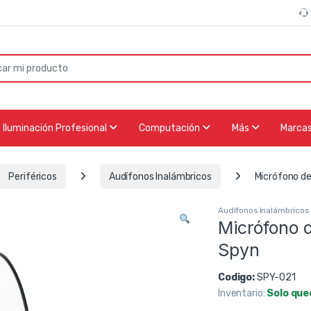
or:
Iluminación Profesional
Computación
Más
Marca
Periféricos
Audífonos Inalámbricos
Micrófono d
Audífonos Inalámbricos
Micrófono 
Spyn
Codigo:
SPY-021
Inventario:
Solo que