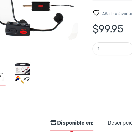
Añadir a favorit
$
99.95
Micrófono de diad
Disponible en:
Descripci