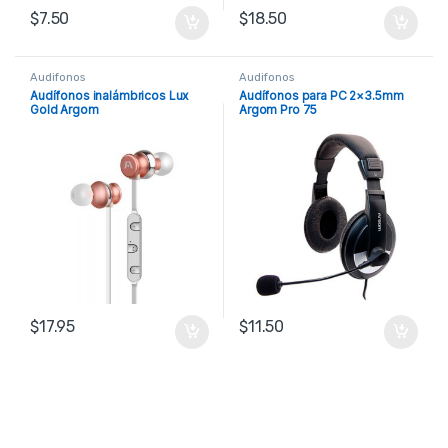
$
7.50
$
18.50
Audifonos
Audifonos
Audífonos inalámbricos Lux
Audífonos para PC 2×3.5mm
Gold Argom
Argom Pro 75
$
17.95
$
11.50