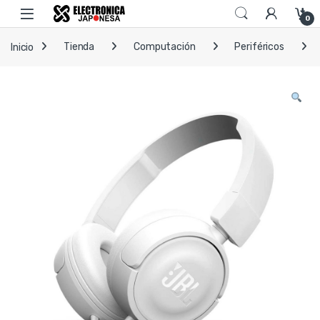
Skip to navigation
Skip to content
Open
0
Inicio
Tienda
Computación
Periféricos