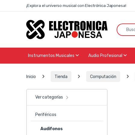
Skip to navigation
Skip to content
¡Explora el universo musical con Electrónica Japonesa!
Search f
Instrumentos Musicales
Audio Profesional
Inicio
Tienda
Computación
Ver categorías
Periféricos
Audifonos