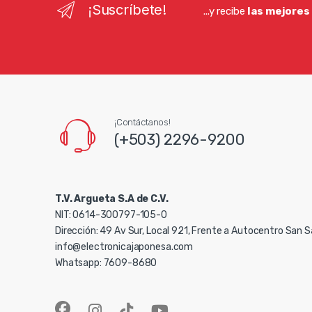
¡Suscríbete!
...y recibe
las mejores
¡Contáctanos!
(+503) 2296-9200
T.V. Argueta S.A de C.V.
NIT: 0614-300797-105-0
Dirección: 49 Av Sur, Local 921, Frente a Autocentro San 
info@electronicajaponesa.com
Whatsapp: 7609-8680