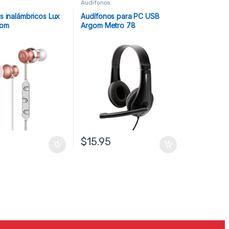
Audifonos
s inalámbricos Lux
Audífonos para PC USB
gom
Argom Metro 78
$
15.95