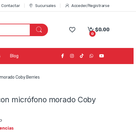
Contactar
Sucursales
Acceder/Registrarse
$
0.00
0
s
Blog
 morado Coby Berries
con micrófono morado Coby
P
tencias