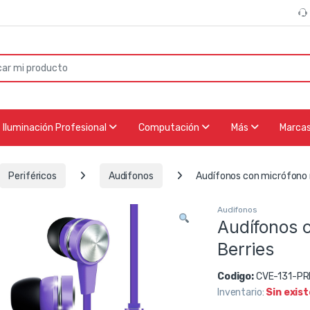
or:
Iluminación Profesional
Computación
Más
Marca
Periféricos
Audifonos
Audífonos con micrófono
Audifonos
Audífonos 
Berries
Codigo:
CVE-131-PR
Inventario:
Sin exis