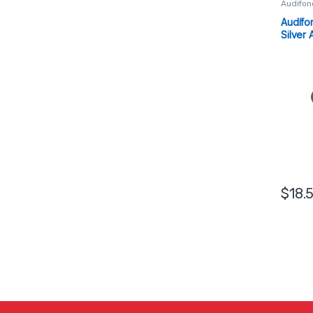
Audifon
Audífo
Silver
$
18.