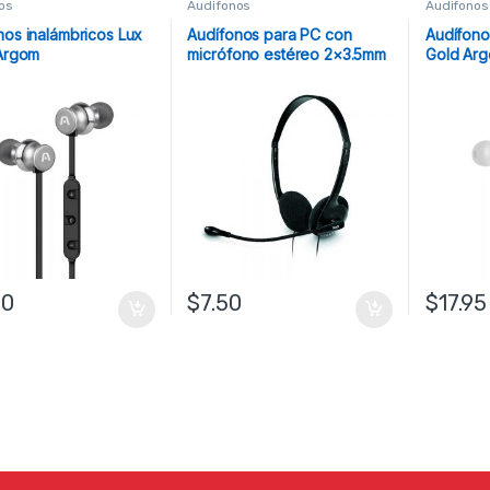
os
Audifonos
Audifonos
nos inalámbricos Lux
Audífonos para PC con
Audífono
 Argom
micrófono estéreo 2×3.5mm
Gold Ar
Klip Xtreme
50
$
7.50
$
17.95