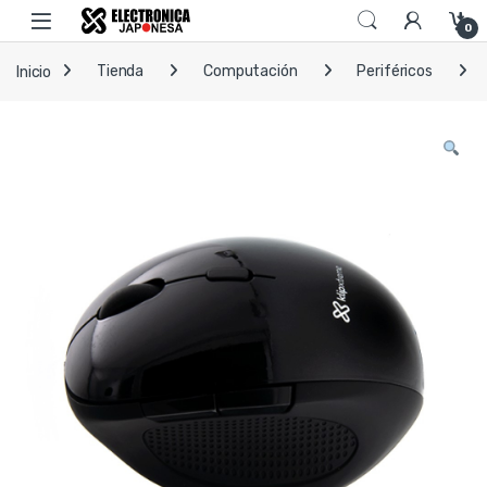
Skip to navigation
Skip to content
Open
0
Inicio
Tienda
Computación
Periféricos