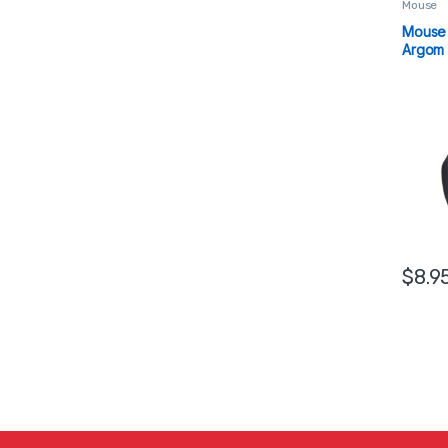
Mouse
Mouse 
Argom
$
8.9