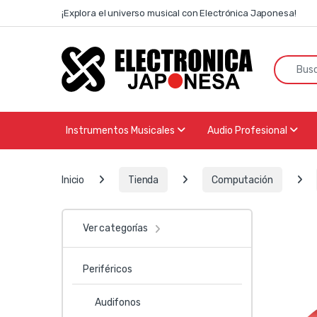
Skip to navigation
Skip to content
¡Explora el universo musical con Electrónica Japonesa!
Search f
Instrumentos Musicales
Audio Profesional
Inicio
Tienda
Computación
Ver categorías
Periféricos
Audifonos