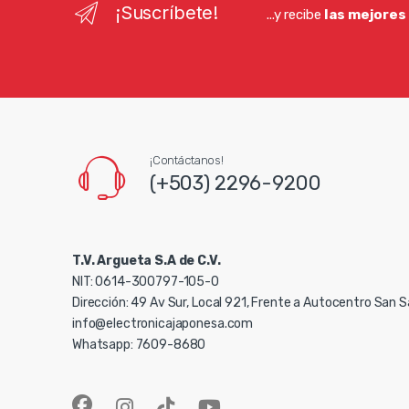
¡Suscríbete!
...y recibe
las mejores
¡Contáctanos!
(+503) 2296-9200
T.V. Argueta S.A de C.V.
NIT: 0614-300797-105-0
Dirección: 49 Av Sur, Local 921, Frente a Autocentro San 
info@electronicajaponesa.com
Whatsapp: 7609-8680