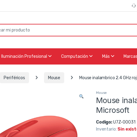
or:
Iluminación Profesional
Computación
Más
Marca
Periféricos
Mouse
Mouse inalambrico 2.4 GHz ro
Mouse
Mouse inal
Microsoft
Codigo:
U7Z-00031
Inventario:
Sin exis