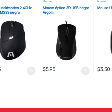
Mouse
Mouse
inalámbrico 2.4GHz
Mouse óptico 3D USB negro
Mouse U
 MS33 negro
Argom
5
$
5.95
$
3.50