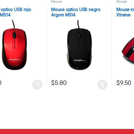
Mouse
Mouse
optico USB rojo
Mouse optico USB negro
Mouse in
 MS14
Argom MS14
Xtreme
0
$
5.80
$
9.50