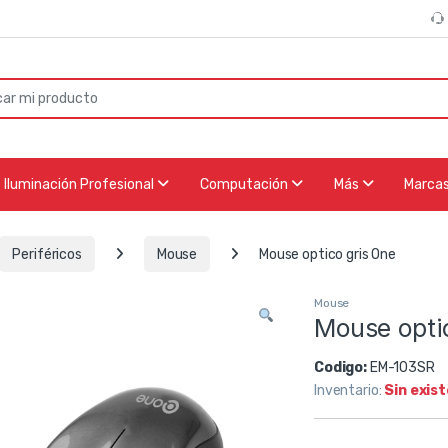
or:
Iluminación Profesional
Computación
Más
Marca
Periféricos
Mouse
Mouse optico gris One
Mouse
Mouse opti
Codigo:
EM-103SR
Inventario:
Sin exis