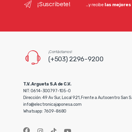
¡Suscríbete!
...y recibe
las mejores
¡Contáctanos!
(+503) 2296-9200
T.V. Argueta S.A de C.V.
NIT: 0614-300797-105-0
Dirección: 49 Av Sur, Local 921, Frente a Autocentro San 
info@electronicajaponesa.com
Whatsapp: 7609-8680