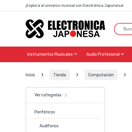
Skip to navigation
Skip to content
¡Explora el universo musical con Electrónica Japonesa!
Search f
Instrumentos Musicales
Audio Profesional
Inicio
Tienda
Computación
Ver categorías
Periféricos
Audifonos