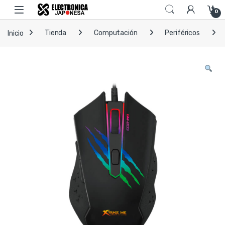
Skip to navigation
Skip to content
Open
0
Inicio
Tienda
Computación
Periféricos