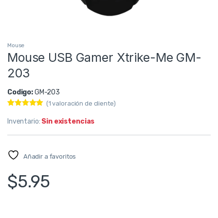
Mouse
Mouse USB Gamer Xtrike-Me GM-
203
Codigo:
GM-203
(
1
valoración de cliente)
Valorado con
1
5.00
de 5
Inventario:
Sin existencias
en base a
valoración
de un cliente
Añadir a favoritos
$
5.95