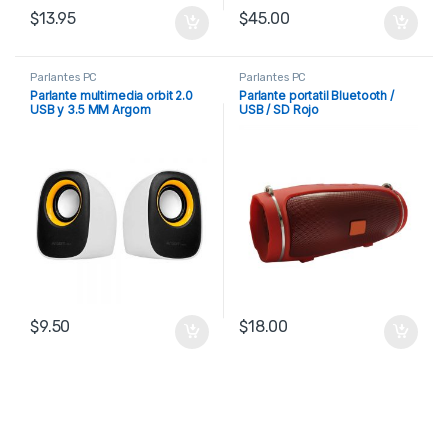
$
13.95
$
45.00
Parlantes PC
Parlantes PC
Parlante multimedia orbit 2.0
Parlante portatil Bluetooth /
USB y 3.5 MM Argom
USB / SD Rojo
$
9.50
$
18.00