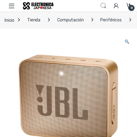
Skip to navigation
Skip to content
Open
0
Inicio
Tienda
Computación
Periféricos