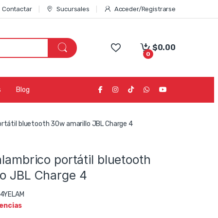
Contactar
Sucursales
Acceder/Registrarse
$
0.00
0
s
Blog
ortátil bluetooth 30w amarillo JBL Charge 4
alambrico portátil bluetooth
lo JBL Charge 4
4YELAM
tencias