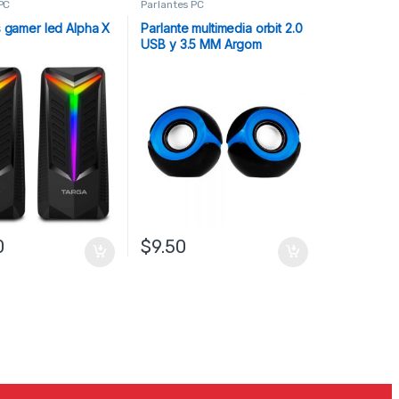
PC
Parlantes PC
s gamer led Alpha X
Parlante multimedia orbit 2.0
USB y 3.5 MM Argom
0
$
9.50