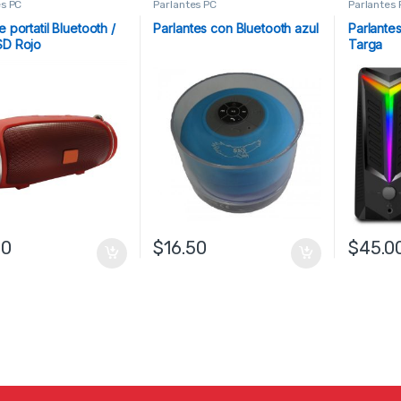
es PC
Parlantes PC
Parlantes 
e portatil Bluetooth /
Parlantes con Bluetooth azul
Parlante
SD Rojo
Targa
00
$
16.50
$
45.0