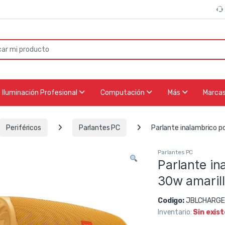
or:
Iluminación Profesional
Computación
Más
Marca
Periféricos
Parlantes PC
Parlante inalambrico p
Parlantes PC
Parlante in
30w amaril
Codigo:
JBLCHARGE
Inventario:
Sin exis