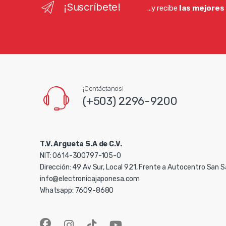
¡Suscríbete!
...y recibe
las mejores
¡Contáctanos!
(+503) 2296-9200
T.V. Argueta S.A de C.V.
NIT: 0614-300797-105-0
Dirección: 49 Av Sur, Local 921, Frente a Autocentro San 
info@electronicajaponesa.com
Whatsapp: 7609-8680