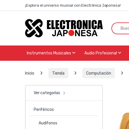
Skip to navigation
Skip to content
¡Explora el universo musical con Electrónica Japonesa!
Search f
Instrumentos Musicales
Audio Profesional
Inicio
Tienda
Computación
Ver categorías
Periféricos
Audifonos