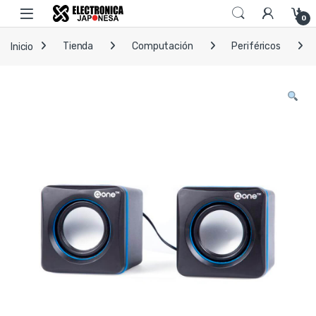
Skip to navigation
Skip to content
Open
0
Inicio
Tienda
Computación
Periféricos