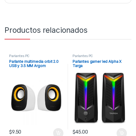
Productos relacionados
Parlantes PC
Parlantes PC
Parlante multimedia orbit 2.0
Parlantes gamer led Alpha X
USB y 3.5 MM Argom
Targa
$
9.50
$
45.00