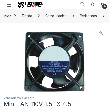
Skip to navigation
Skip to content
Open
0
Inicio
Tienda
Computación
Periféricos
Ventiladores o Coolers
Mini FAN 110V 1.5″ X 4.5″