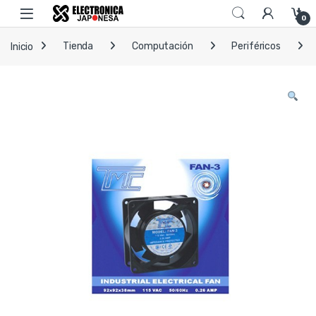
Skip to navigation
Skip to content
Open
0
Inicio
Tienda
Computación
Periféricos