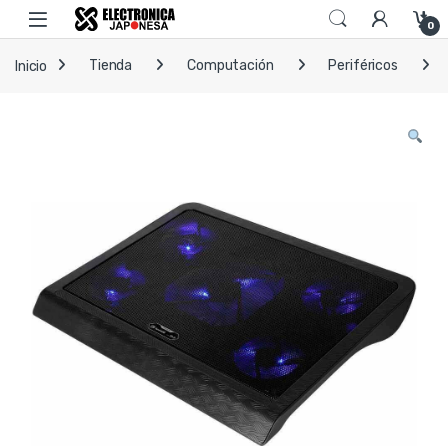
Skip to navigation
Skip to content
Open
0
Inicio
Tienda
Computación
Periféricos