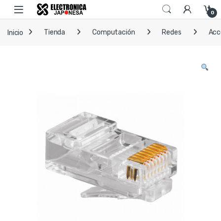
Skip to navigation
Skip to content
Open
0
Inicio
Tienda
Computación
Redes
Acc