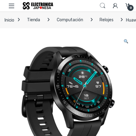
Skip to navigation
Skip to content
Open
0
Inicio
Tienda
Computación
Relojes
Huaw