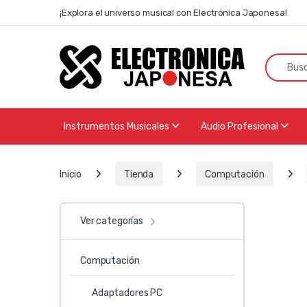
Skip to navigation
Skip to content
¡Explora el universo musical con Electrónica Japonesa!
Search f
Instrumentos Musicales
Audio Profesional
Inicio
Tienda
Computación
Ver categorías
Computación
Adaptadores PC