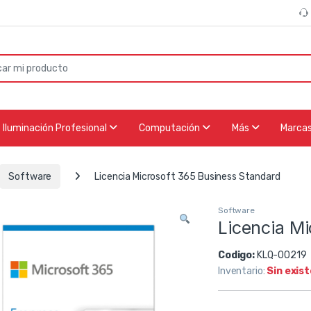
or:
Iluminación Profesional
Computación
Más
Marca
Software
Licencia Microsoft 365 Business Standard
Software
Licencia M
Codigo:
KLQ-00219
Inventario:
Sin exis