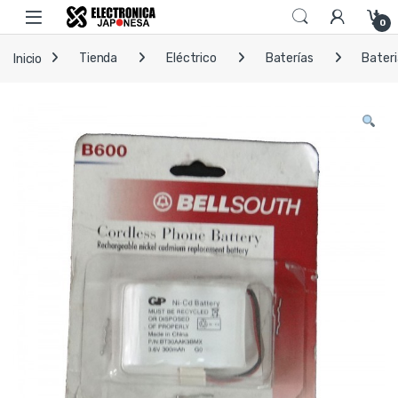
Skip to navigation
Skip to content
Open
0
Inicio
Tienda
Eléctrico
Baterías
Bateri