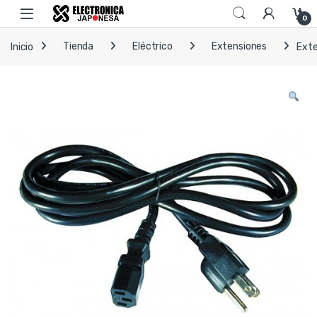
Skip to navigation
Skip to content
Open
0
Inicio
Tienda
Eléctrico
Extensiones
Exte